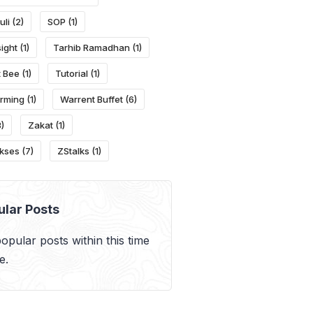
uli
(2)
SOP
(1)
ight
(1)
Tarhib Ramadhan
(1)
 Bee
(1)
Tutorial
(1)
rming
(1)
Warrent Buffet
(6)
)
Zakat
(1)
kses
(7)
ZStalks
(1)
ular Posts
opular posts within this time
e.