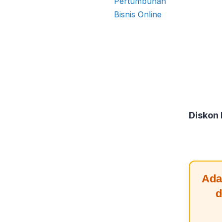
age yang cepat,
egrasi sistem pembayaran
k mempercepat
Fitur Unggulan untuk
 Scalev menawarkan
Diskon
Ada
d