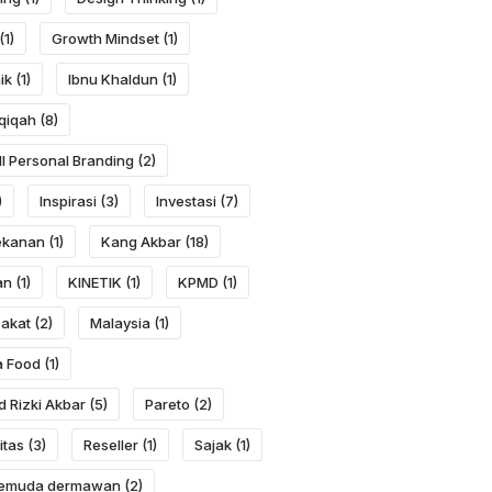
(1)
Growth Mindset
(1)
ik
(1)
Ibnu Khaldun
(1)
qiqah
(8)
ll Personal Branding
(2)
)
Inspirasi
(3)
Investasi
(7)
ekanan
(1)
Kang Akbar
(18)
an
(1)
KINETIK
(1)
KPMD
(1)
Zakat
(2)
Malaysia
(1)
a Food
(1)
 Rizki Akbar
(5)
Pareto
(2)
itas
(3)
Reseller
(1)
Sajak
(1)
 pemuda dermawan
(2)