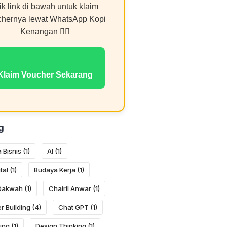
ik link di bawah untuk klaim
chernya lewat WhatsApp Kopi
Kenangan 👇🏻
Klaim Voucher Sekarang
g
 Bisnis
(1)
AI
(1)
tal
(1)
Budaya Kerja
(1)
 Dakwah
(1)
Chairil Anwar
(1)
r Building
(4)
Chat GPT
(1)
ing
(1)
Design Thinking
(1)