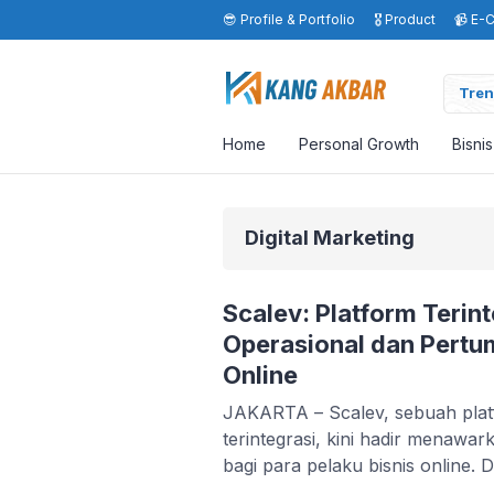
😎 Profile & Portfolio
🎖️ Product
📹 E-
Tren
Home
Personal Growth
Bisni
Digital Marketing
Scalev: Platform Teri
Operasional dan Pertu
Online
JAKARTA – Scalev, sebuah platf
terintegrasi, kini hadir menawa
bagi para pelaku bisnis online. 
mempermudah operasional, Scal