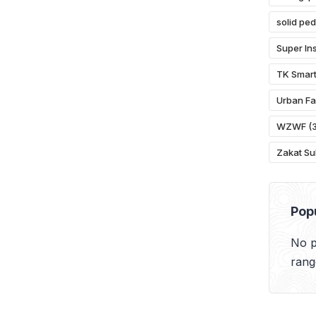
solid ped
Super Ins
TK Smart
Urban Fa
WZWF
(3
Zakat Su
Pop
No p
rang