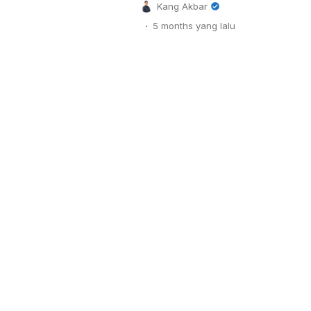
Kang Akbar
mulai dari pembuatan landing p
.
5 months
yang lalu
manajemen pesanan, hingga int
dan WhatsApp, bertujuan untu
pertumbuhan bisnis pengguna. 
Efisiensi Operasional Platform
serangkaian […]