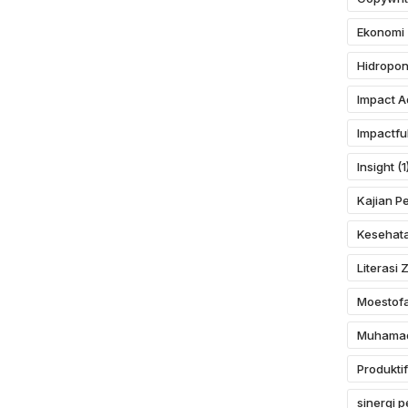
Ekonomi
Hidropon
Impact A
Impactfu
Insight
(1
Kajian P
Kesehat
Literasi 
Moestof
Muhamad
Produktif
sinergi