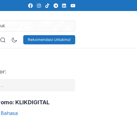
ll.
Rekomendasi Untukmu!
es
Memperbaiki Mindset
or:
romo: KLIKDIGITAL