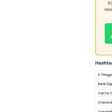
Kl
vou
Hashta
5 Tangga
Bank Digi
Call For
Characte
Copywrit