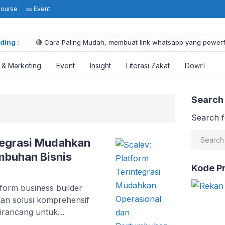
Course
🎫 Event
ding :
🔴 Cara Paling Mudah, membuat link whatsapp yang powerfu
5 Hal penting tentang Prinsip Pareto dalam Marketing
Visi Misi Pernikahanku Sudah Ada Dalam Al-Qur’an !
s & Marketing
Event
Insight
Literasi Zakat
Download
5 Tangga Bisnis : Tahapan Membangun Bisnis Sampai Suks
Mengubah Nasib dengan Mengubah Pola Pikir: Pentingnya 
Search
Search f
ntegrasi Mudahkan
mbuhan Bisnis
Kode P
orm business builder
rkan solusi komprehensif
Dirancang untuk
ev menyediakan fitur