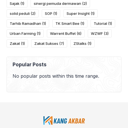
Sajak
(1)
sinergi pemuda dermawan
(2)
solid peduli
(2)
SOP
(1)
Super Insight
(1)
Tarhib Ramadhan
(1)
TK Smart Bee
(1)
Tutorial
(1)
Urban Farming
(1)
Warrent Buffet
(6)
WZWF
(3)
Zakat
(1)
Zakat Sukses
(7)
ZStalks
(1)
Popular Posts
No popular posts within this time range.