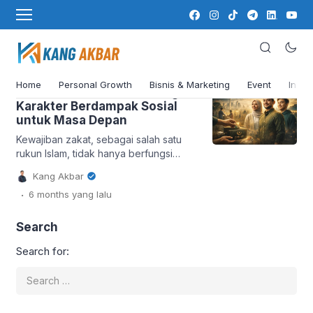
Spiritual Growth
Keseimbangan antara pencapaian dunia dan
ketenangan batin.
Home
Personal Growth
Bisnis & Marketing
Event
Insig
Zakat dan Gen Z: Membangun
Karakter Berdampak Sosial
untuk Masa Depan
Kewajiban zakat, sebagai salah satu
rukun Islam, tidak hanya berfungsi
sebagai ibadah ritual tetapi juga pilar
Kang Akbar
fundamental dalam membangun
.
6 months
yang lalu
kesejahteraan sosial. Di tengah
dinamika era digital, peran zakat bagi
Generasi Z (Gen Z) menjadi semakin
Search
relevan, tidak hanya untuk memenuhi
Search for:
perintah agama tetapi juga membentuk
karakter pribadi yang memiliki dampak
positif atau impactful personality bagi
[…]