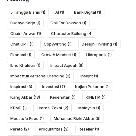
5 Tangga Bisnis
(1)
AI
(1)
Bank Digital
(1)
Budaya Kerja
(1)
Call For Dakwah
(1)
Chairil Anwar
(1)
Character Building
(4)
Chat GPT
(1)
Copywriting
(1)
Design Thinking
(1)
Ekonomi
(1)
Growth Mindset
(1)
Hidroponik
(1)
Ibnu Khaldun
(1)
Impact Aqiqah
(8)
Impactfull Personal Branding
(2)
Insight
(1)
Inspirasi
(3)
Investasi
(7)
Kajian Pekanan
(1)
Kang Akbar
(18)
Kesehatan
(1)
KINETIK
(1)
KPMD
(1)
Literasi Zakat
(2)
Malaysia
(1)
Moestofa Food
(1)
Muhamad Rizki Akbar
(5)
Pareto
(2)
Produktifitas
(3)
Reseller
(1)