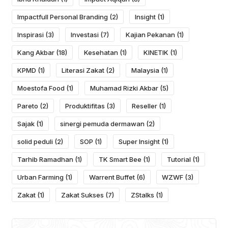
Impactfull Personal Branding
(2)
Insight
(1)
Inspirasi
(3)
Investasi
(7)
Kajian Pekanan
(1)
Kang Akbar
(18)
Kesehatan
(1)
KINETIK
(1)
KPMD
(1)
Literasi Zakat
(2)
Malaysia
(1)
Moestofa Food
(1)
Muhamad Rizki Akbar
(5)
Pareto
(2)
Produktifitas
(3)
Reseller
(1)
Sajak
(1)
sinergi pemuda dermawan
(2)
solid peduli
(2)
SOP
(1)
Super Insight
(1)
Tarhib Ramadhan
(1)
TK Smart Bee
(1)
Tutorial
(1)
Urban Farming
(1)
Warrent Buffet
(6)
WZWF
(3)
Zakat
(1)
Zakat Sukses
(7)
ZStalks
(1)