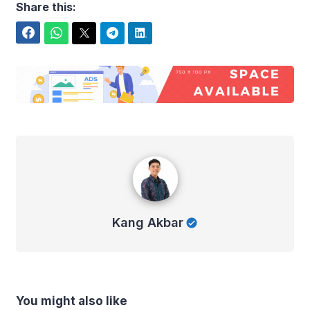
Share this:
Facebook
WhatsApp
Twitter
Telegram
LinkedIn
Kang Akbar
Kang Akbar
You might also like