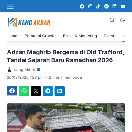
Home
Personal Growth
Bisnis & Marketing
Event
Insig
›
Beranda
Blog
Adzan Maghrib Bergema di Old Trafford,
Tandai Sejarah Baru Ramadhan 2026
Kang Akbar
.
26/02/2026 1:28 pm
2 menit membaca
Facebook
WhatsApp
Twitter
Telegram
LinkedIn