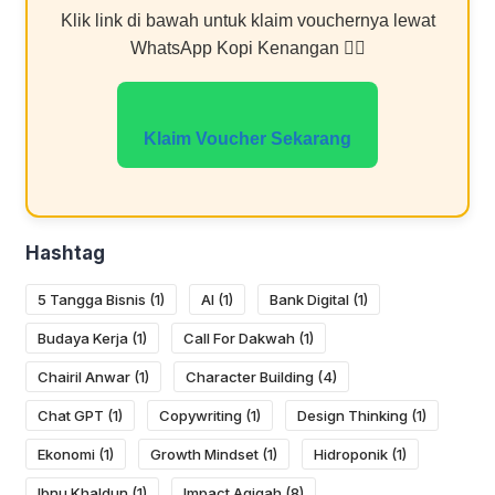
Klik link di bawah untuk klaim vouchernya lewat
WhatsApp Kopi Kenangan 👇🏻
Klaim Voucher Sekarang
Hashtag
5 Tangga Bisnis
(1)
AI
(1)
Bank Digital
(1)
Budaya Kerja
(1)
Call For Dakwah
(1)
Chairil Anwar
(1)
Character Building
(4)
Chat GPT
(1)
Copywriting
(1)
Design Thinking
(1)
Ekonomi
(1)
Growth Mindset
(1)
Hidroponik
(1)
Ibnu Khaldun
(1)
Impact Aqiqah
(8)