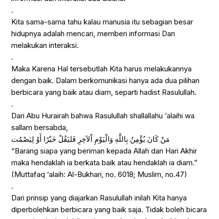
.
Kita sama-sama tahu kalau manusia itu sebagian besar
hidupnya adalah mencari, memberi informasi Dan
melakukan interaksi.
.
Maka Karena Hal tersebutlah Kita harus melakukannya
dengan baik. Dalam berkomunikasi hanya ada dua pilihan
berbicara yang baik atau diam, separti hadist Rasulullah.
.
Dari Abu Hurairah bahwa Rasulullah shallallahu ‘alaihi wa
sallam bersabda,
مَنْ كَانَ يُؤْمِنُ بِاللَّهِ وَالْيَوْمِ اْلآخِرِ فَليَقُلْ خَيْرًا أَوْ لِيَصْمُت
“Barang siapa yang beriman kepada Allah dan Hari Akhir
maka hendaklah ia berkata baik atau hendaklah ia diam.”
(Muttafaq ‘alaih: Al-Bukhari, no. 6018; Muslim, no.47)
.
Dari prinsip yang diajarkan Rasulullah inilah Kita hanya
diperbolehkan berbicara yang baik saja. Tidak boleh bicara