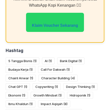
WhatsApp Kopi Kenangan 👇🏻
Klaim Voucher Sekarang
Hashtag
5 Tangga Bisnis
(1)
AI
(1)
Bank Digital
(1)
Budaya Kerja
(1)
Call For Dakwah
(1)
Chairil Anwar
(1)
Character Building
(4)
Chat GPT
(1)
Copywriting
(1)
Design Thinking
(1)
Ekonomi
(1)
Growth Mindset
(1)
Hidroponik
(1)
Ibnu Khaldun
(1)
Impact Aqiqah
(8)