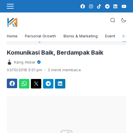
Home
Personal Growth
Bisnis & Marketing
Event
Insig
›
Beranda
Insight
Komunikasi Baik, Berdampak Baik
Kang Akbar
.
03/10/2018 5:51 pm
3 menit membaca
Facebook
WhatsApp
Twitter
Telegram
LinkedIn