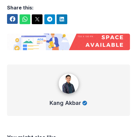
Share this:
Facebook
WhatsApp
Twitter
Telegram
LinkedIn
Kang Akbar
Kang Akbar