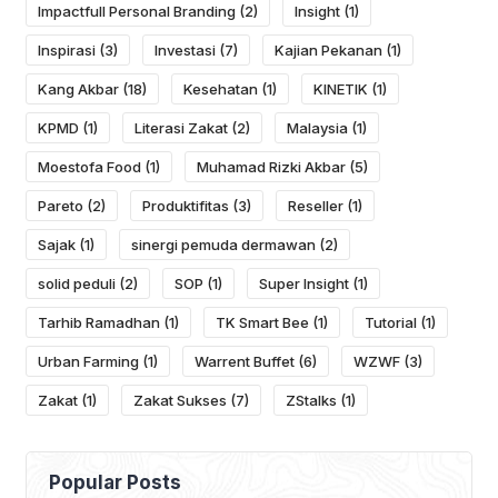
Impactfull Personal Branding
(2)
Insight
(1)
Inspirasi
(3)
Investasi
(7)
Kajian Pekanan
(1)
Kang Akbar
(18)
Kesehatan
(1)
KINETIK
(1)
KPMD
(1)
Literasi Zakat
(2)
Malaysia
(1)
Moestofa Food
(1)
Muhamad Rizki Akbar
(5)
Pareto
(2)
Produktifitas
(3)
Reseller
(1)
Sajak
(1)
sinergi pemuda dermawan
(2)
solid peduli
(2)
SOP
(1)
Super Insight
(1)
Tarhib Ramadhan
(1)
TK Smart Bee
(1)
Tutorial
(1)
Urban Farming
(1)
Warrent Buffet
(6)
WZWF
(3)
Zakat
(1)
Zakat Sukses
(7)
ZStalks
(1)
Popular Posts