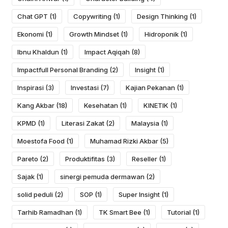
Chat GPT
(1)
Copywriting
(1)
Design Thinking
(1)
Ekonomi
(1)
Growth Mindset
(1)
Hidroponik
(1)
Ibnu Khaldun
(1)
Impact Aqiqah
(8)
Impactfull Personal Branding
(2)
Insight
(1)
Inspirasi
(3)
Investasi
(7)
Kajian Pekanan
(1)
Kang Akbar
(18)
Kesehatan
(1)
KINETIK
(1)
KPMD
(1)
Literasi Zakat
(2)
Malaysia
(1)
Moestofa Food
(1)
Muhamad Rizki Akbar
(5)
Pareto
(2)
Produktifitas
(3)
Reseller
(1)
Sajak
(1)
sinergi pemuda dermawan
(2)
solid peduli
(2)
SOP
(1)
Super Insight
(1)
Tarhib Ramadhan
(1)
TK Smart Bee
(1)
Tutorial
(1)