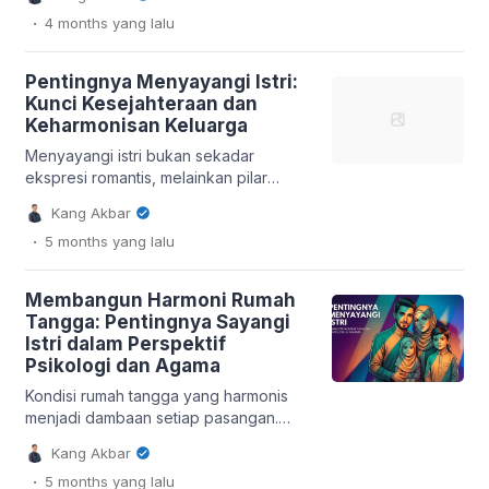
keberlanjutan dan pertumbuhan
.
4 months
yang lalu
sebuah organisasi. Kesuksesan bisnis
tidak hanya ditentukan oleh ide
inovatif, tetapi juga oleh kemampuan
Pentingnya Menyayangi Istri:
operasional yang didukung sistem dan
Kunci Kesejahteraan dan
sumber daya manusia (SDM)
Keharmonisan Keluarga
berkualitas. Artikel ini mengulas enam
kunci utama yang harus diterapkan
Menyayangi istri bukan sekadar
untuk mencapai tujuan tersebut, sejalan
ekspresi romantis, melainkan pilar
dengan prinsip […]
utama dalam membangun fondasi
Kang Akbar
keluarga yang kokoh dan harmonis.
.
5 months
yang lalu
Berbagai penelitian dan pandangan
pakar psikologi keluarga menunjukkan
bahwa perlakuan positif dan
Membangun Harmoni Rumah
penghargaan terhadap pasangan
Tangga: Pentingnya Sayangi
berkorelasi langsung dengan tingkat
Istri dalam Perspektif
kesejahteraan emosional seluruh
Psikologi dan Agama
anggota keluarga, termasuk anak-anak.
Konsep menyayangi istri mencakup
Kondisi rumah tangga yang harmonis
berbagai aspek, mulai dari komunikasi
menjadi dambaan setiap pasangan.
efektif, dukungan emosional, […]
Salah satu pilar penting dalam
Kang Akbar
mewujudkan keharmonisan tersebut
.
5 months
yang lalu
adalah dengan sayangi istri. Konsep ini