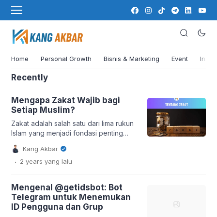
Hikmah
Segera Hadir...
Home
Personal Growth
Bisnis & Marketing
Event
Insig
Recently
Mengapa Zakat Wajib bagi
Setiap Muslim?
Zakat adalah salah satu dari lima rukun
Islam yang menjadi fondasi penting
dalam membangun ketakwaan pribadi
Kang Akbar
dan keseimbangan sosial dalam
.
2 years
yang lalu
masyarakat. Meskipun demikian,
banyak umat Islam masih memaknai
zakat sebatas kewajiban formal, tanpa
Mengenal @getidsbot: Bot
menyelami hakikat serta fungsi
Telegram untuk Menemukan
besarnya. Padahal, zakat merupakan
ID Pengguna dan Grup
instrumen penting dalam distribusi