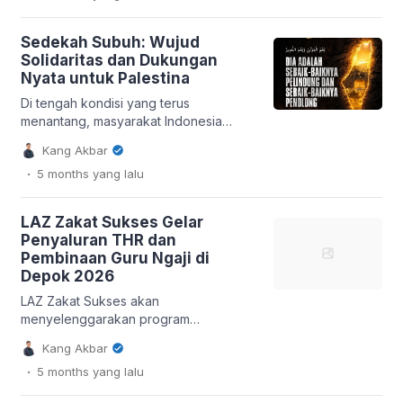
bukan hanya sekadar ekspresi kasih
sayang pribadi, namun juga memiliki
Sedekah Subuh: Wujud
dimensi psikologis dan spiritual yang
Solidaritas dan Dukungan
mendalam, serta berdampak signifikan
Nyata untuk Palestina
pada kesejahteraan seluruh anggota
keluarga. Sudut Pandang Psikologi:
Di tengah kondisi yang terus
Kesejahteraan Emosional dan Stabilitas
menantang, masyarakat Indonesia
Keluarga […]
menggalang inisiatif Sedekah Subuh
Kang Akbar
untuk Palestina sebagai bentuk
.
5 months
yang lalu
dukungan dan solidaritas. Aksi ini
bertujuan mengirimkan kepedulian
serta menguatkan harapan warga
LAZ Zakat Sukses Gelar
Palestina yang berjuang menghadapi
Penyaluran THR dan
berbagai ujian. Sedekah subuh menjadi
Pembinaan Guru Ngaji di
cara sederhana bagi publik untuk
Depok 2026
berkontribusi, diiringi doa tulus agar
Allah senantiasa menjaga dan
LAZ Zakat Sukses akan
menolong mereka. Kondisi Terkini […]
menyelenggarakan program
“Peningkatan Kapasitas dan
Kang Akbar
Penyaluran THR Guru Ngaji” di Depok
.
5 months
yang lalu
pada Sabtu, 14 Maret 2026. Acara ini
merupakan bentuk apresiasi terhadap