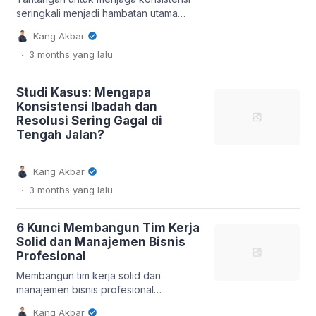
seringkali menjadi hambatan utama
bagi banyak individu, baik dalam
Kang Akbar
konteks belajar, bekerja, maupun
.
3 months
yang lalu
menjalankan ibadah. Rasa frustrasi
kerap muncul ketika seseorang merasa
gagal konsisten setelah satu kali
Studi Kasus: Mengapa
melakukan kesalahan atau terjatuh
Konsistensi Ibadah dan
pada kebiasaan lama. Namun, panduan
Resolusi Sering Gagal di
spiritual dan psikologis menekankan
Tengah Jalan?
pentingnya untuk tidak menyerah.
Artikel ini akan mengulas strategi untuk
membangun […]
Kang Akbar
.
3 months
yang lalu
6 Kunci Membangun Tim Kerja
Solid dan Manajemen Bisnis
Profesional
Membangun tim kerja solid dan
manajemen bisnis profesional
merupakan fondasi krusial bagi
Kang Akbar