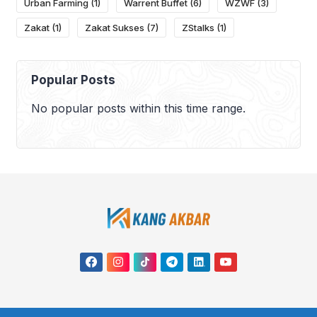
Urban Farming
(1)
Warrent Buffet
(6)
WZWF
(3)
Zakat
(1)
Zakat Sukses
(7)
ZStalks
(1)
Popular Posts
No popular posts within this time range.