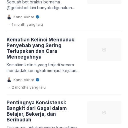
kekayaan dan pemberdayaan umat,
Sebuah bot praktis bernama
sebagaimana diajarkan dalam Islam.
@getidsbot kini banyak digunakan
Secara etimologis, […]
oleh pengguna Telegram untuk
Kang Akbar
mendapatkan identifikasi numerik unik
.
1 month
yang lalu
dari berbagai entitas di platform
tersebut. Bot ini memungkinkan siapa
saja, mulai dari pengguna awam hingga
Kematian Kelinci Mendadak:
pengembang bot, untuk dengan cepat
Penyebab yang Sering
menemukan ID pengguna, grup, atau
Terlupakan dan Cara
bahkan channel Telegram. Kehadiran
Mencegahnya
getidsbot Telegram mempermudah
proses yang sebelumnya memerlukan
Kematian kelinci yang terjadi secara
metode lebih […]
mendadak seringkali menjadi kejutan
dan duka mendalam bagi para pemilik.
Kang Akbar
Fenomena ini kerap menimbulkan
.
2 months
yang lalu
pertanyaan mengenai penyebab pasti
di balik kepergian hewan peliharaan
yang terlihat sehat sebelumnya. Data
Pentingnya Konsistensi:
menunjukkan bahwa beberapa kondisi
Bangkit dari Gagal dalam
kritis yang sering luput dari perhatian
Belajar, Bekerja, dan
pemilik menjadi faktor pemicu utama
Beribadah
kematian kelinci mendadak, menuntut
kewaspadaan serta pemahaman […]
Tantangan untuk menjaga konsistensi