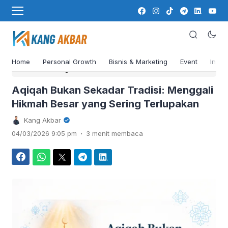
Home
Personal Growth
Bisnis & Marketing
Event
Insig
›
Beranda
Blog
Aqiqah Bukan Sekadar Tradisi: Menggali
Hikmah Besar yang Sering Terlupakan
Kang Akbar
.
04/03/2026 9:05 pm
3 menit membaca
Facebook
WhatsApp
Twitter
Telegram
LinkedIn