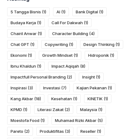
5 Tangga Bisnis
(1)
AI
(1)
Bank Digital
(1)
Budaya Kerja
(1)
Call For Dakwah
(1)
Chairil Anwar
(1)
Character Building
(4)
Chat GPT
(1)
Copywriting
(1)
Design Thinking
(1)
Ekonomi
(1)
Growth Mindset
(1)
Hidroponik
(1)
Ibnu Khaldun
(1)
Impact Aqiqah
(8)
Impactfull Personal Branding
(2)
Insight
(1)
Inspirasi
(3)
Investasi
(7)
Kajian Pekanan
(1)
Kang Akbar
(18)
Kesehatan
(1)
KINETIK
(1)
KPMD
(1)
Literasi Zakat
(2)
Malaysia
(1)
Moestofa Food
(1)
Muhamad Rizki Akbar
(5)
Pareto
(2)
Produktifitas
(3)
Reseller
(1)