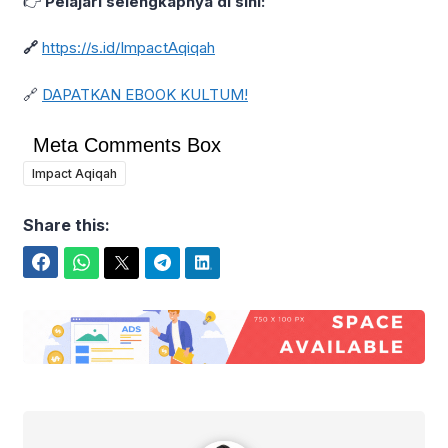
👉
Pelajari selengkapnya di sini:
🔗
https://s.id/ImpactAqiqah
🔗
DAPATKAN EBOOK KULTUM!
Meta Comments Box
Impact Aqiqah
Share this:
Facebook
WhatsApp
Twitter
Telegram
LinkedIn
Kang Akbar