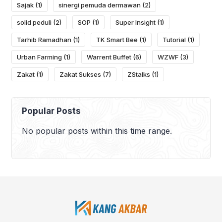
Sajak
(1)
sinergi pemuda dermawan
(2)
solid peduli
(2)
SOP
(1)
Super Insight
(1)
Tarhib Ramadhan
(1)
TK Smart Bee
(1)
Tutorial
(1)
Urban Farming
(1)
Warrent Buffet
(6)
WZWF
(3)
Zakat
(1)
Zakat Sukses
(7)
ZStalks
(1)
Popular Posts
No popular posts within this time range.