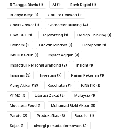
5 Tangga Bisnis
(1)
AI
(1)
Bank Digital
(1)
Budaya Kerja
(1)
Call For Dakwah
(1)
Chairil Anwar
(1)
Character Building
(4)
Chat GPT
(1)
Copywriting
(1)
Design Thinking
(1)
Ekonomi
(1)
Growth Mindset
(1)
Hidroponik
(1)
Ibnu Khaldun
(1)
Impact Aqiqah
(8)
Impactfull Personal Branding
(2)
Insight
(1)
Inspirasi
(3)
Investasi
(7)
Kajian Pekanan
(1)
Kang Akbar
(18)
Kesehatan
(1)
KINETIK
(1)
KPMD
(1)
Literasi Zakat
(2)
Malaysia
(1)
Moestofa Food
(1)
Muhamad Rizki Akbar
(5)
Pareto
(2)
Produktifitas
(3)
Reseller
(1)
Sajak
(1)
sinergi pemuda dermawan
(2)