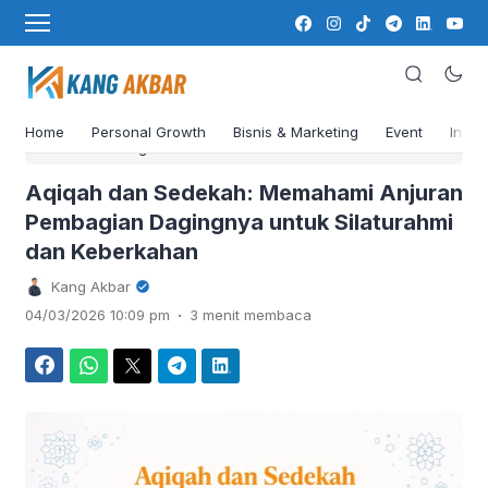
Home
Personal Growth
Bisnis & Marketing
Event
Insig
›
Beranda
Blog
Aqiqah dan Sedekah: Memahami Anjuran
Pembagian Dagingnya untuk Silaturahmi
dan Keberkahan
Kang Akbar
.
04/03/2026 10:09 pm
3 menit membaca
Facebook
WhatsApp
Twitter
Telegram
LinkedIn