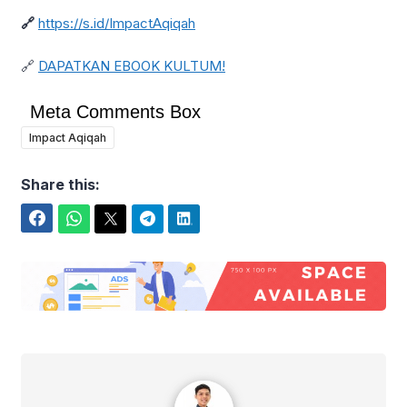
🔗
https://s.id/ImpactAqiqah
🔗
DAPATKAN EBOOK KULTUM!
Meta Comments Box
Impact Aqiqah
Share this:
Facebook
WhatsApp
Twitter
Telegram
LinkedIn
Kang Akbar