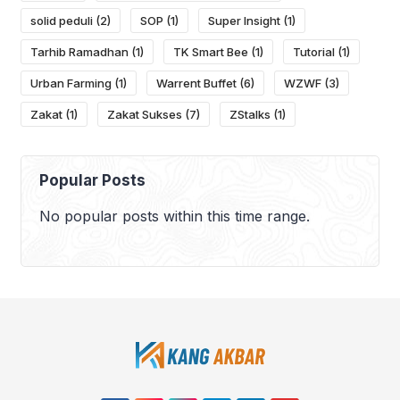
solid peduli
(2)
SOP
(1)
Super Insight
(1)
Tarhib Ramadhan
(1)
TK Smart Bee
(1)
Tutorial
(1)
Urban Farming
(1)
Warrent Buffet
(6)
WZWF
(3)
Zakat
(1)
Zakat Sukses
(7)
ZStalks
(1)
Popular Posts
No popular posts within this time range.