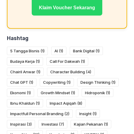
Klaim Voucher Sekarang
Hashtag
5 Tangga Bisnis
(1)
AI
(1)
Bank Digital
(1)
Budaya Kerja
(1)
Call For Dakwah
(1)
Chairil Anwar
(1)
Character Building
(4)
Chat GPT
(1)
Copywriting
(1)
Design Thinking
(1)
Ekonomi
(1)
Growth Mindset
(1)
Hidroponik
(1)
Ibnu Khaldun
(1)
Impact Aqiqah
(8)
Impactfull Personal Branding
(2)
Insight
(1)
Inspirasi
(3)
Investasi
(7)
Kajian Pekanan
(1)