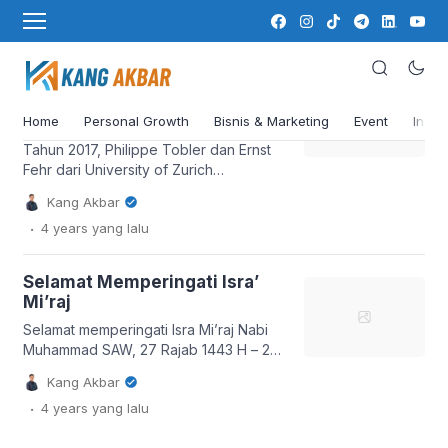
solid peduli
Peduli Terhadap Orang Lain
Bisa Meningkatkan
Kebahagiaan
Home
Personal Growth
Bisnis & Marketing
Event
Insig
Tahun 2017, Philippe Tobler dan Ernst
Fehr dari University of Zurich
melakukan penelitian terhadap 50
Kang Akbar
partisipan yang menerima uang dan
.
4 years
yang lalu
harus dibelanjakan. Sebagian
menggunakan uangnya untuk berbagi,
sebagian lainnya membelanjakan uang
Selamat Memperingati Isra’
untuk dirinya sendiri. Hasilnya,
Mi’raj
melakukan sesuatu yang baik untuk
orang lain ternyata meningkatkan suatu
Selamat memperingati Isra Mi’raj Nabi
sinyal di otak yang diikuti meluapnya
Muhammad SAW, 27 Rajab 1443 H – 28
tingkat kebahagiaan. Kadar bahagianya
Februari 2022 Sahabat, peringatan ini
Kang Akbar
[…]
adalah satu diantara tahapan yang pas
.
4 years
yang lalu
untuk belajar. Kita bisa mendapat
syafaat Rasulullah dengan meneladani