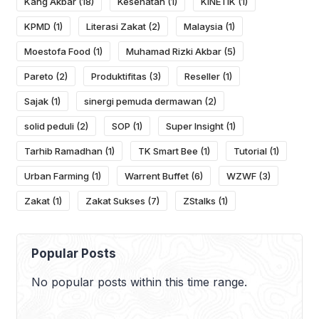
Kang Akbar
(18)
Kesehatan
(1)
KINETIK
(1)
KPMD
(1)
Literasi Zakat
(2)
Malaysia
(1)
Moestofa Food
(1)
Muhamad Rizki Akbar
(5)
Pareto
(2)
Produktifitas
(3)
Reseller
(1)
Sajak
(1)
sinergi pemuda dermawan
(2)
solid peduli
(2)
SOP
(1)
Super Insight
(1)
Tarhib Ramadhan
(1)
TK Smart Bee
(1)
Tutorial
(1)
Urban Farming
(1)
Warrent Buffet
(6)
WZWF
(3)
Zakat
(1)
Zakat Sukses
(7)
ZStalks
(1)
Popular Posts
No popular posts within this time range.