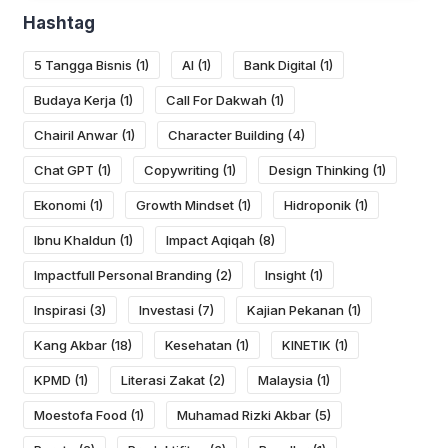
Hashtag
5 Tangga Bisnis
(1)
AI
(1)
Bank Digital
(1)
Budaya Kerja
(1)
Call For Dakwah
(1)
Chairil Anwar
(1)
Character Building
(4)
Chat GPT
(1)
Copywriting
(1)
Design Thinking
(1)
Ekonomi
(1)
Growth Mindset
(1)
Hidroponik
(1)
Ibnu Khaldun
(1)
Impact Aqiqah
(8)
Impactfull Personal Branding
(2)
Insight
(1)
Inspirasi
(3)
Investasi
(7)
Kajian Pekanan
(1)
Kang Akbar
(18)
Kesehatan
(1)
KINETIK
(1)
KPMD
(1)
Literasi Zakat
(2)
Malaysia
(1)
Moestofa Food
(1)
Muhamad Rizki Akbar
(5)