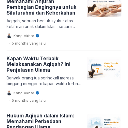
Memahami Anjuran
juga diyakini membawa keberkahan
Pembagian Dagingnya untuk
aqiqah yang meluas bagi sang anak,
Silaturahmi dan Keberkahan
orang tua, dan seluruh keluarga, baik
secara […]
Aqiqah, sebuah bentuk syukur atas
kelahiran anak dalam Islam, secara
khusus menganjurkan pembagian
Kang Akbar
dagingnya kepada sesama. Praktik ini
.
5 months
yang lalu
lebih dari sekadar distribusi makanan;
ia menjadi sarana vital untuk
mempererat silaturahmi serta
Kapan Waktu Terbaik
menyebarkan keberkahan aqiqah di
Melaksanakan Aqiqah? Ini
tengah masyarakat. Pembagian daging
Penjelasan Ulama
aqiqah memiliki dasar syariat yang kuat
dan nilai sosial yang mendalam,
Banyak orang tua seringkali merasa
mendorong partisipasi aktif komunitas
bingung mengenai kapan waktu terbaik
dalam […]
melaksanakan aqiqah bagi buah hati
Kang Akbar
mereka, terutama jika pelaksanaan
.
5 months
yang lalu
pada hari ketujuh kelahiran
terlewatkan. Artikel ini akan mengulas
secara lugas pandangan para ulama
Hukum Aqiqah dalam Islam:
terkemuka mengenai waktu aqiqah
Memahami Perbedaan
yang paling utama dan alternatif
Pandangan Ulama