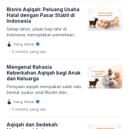
satunya adalah bisnis aqiqah.
Beberapa waktu lalu saya ngobrol
Bisnis Aqiqah: Peluang Usaha
dengan seorang teman yang sekarang
Halal dengan Pasar Stabil di
omzetnya puluhan juta […]
Indonesia
Setiap tahun, jutaan bayi lahir di
Indonesia, menciptakan permintaan
yang konsisten terhadap layanan
Kang Akbar
syariat Islam. Kondisi ini menempatkan
.
5 months
yang lalu
bisnis aqiqah sebagai salah satu
peluang usaha halal dengan pasar
yang relatif stabil dan tidak pernah
Mengenal Rahasia
sepi. Kebutuhan akan pelaksanaan
Keberkahan Aqiqah bagi Anak
aqiqah yang sesuai syariat menjadi
dan Keluarga
fundamental bagi keluarga Muslim di
seluruh negeri. Permintaan Stabil
Perayaan aqiqah merupakan salah satu
Didukung Angka Kelahiran […]
bentuk syukur umat Muslim atas
kelahiran seorang anak. Tradisi
Kang Akbar
penyembelihan hewan kurban ini, yang
.
5 months
yang lalu
umumnya dilaksanakan pada hari
ketujuh, keempat belas, atau kedua
puluh satu setelah kelahiran, tidak
Aqiqah dan Sedekah:
hanya menjadi penanda sukacita, tetapi