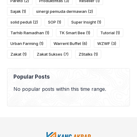
Pareto
(2)
Produktifitas
(3)
Reseller
(1)
Sajak
(1)
sinergi pemuda dermawan
(2)
solid peduli
(2)
SOP
(1)
Super Insight
(1)
Tarhib Ramadhan
(1)
TK Smart Bee
(1)
Tutorial
(1)
Urban Farming
(1)
Warrent Buffet
(6)
WZWF
(3)
Zakat
(1)
Zakat Sukses
(7)
ZStalks
(1)
Popular Posts
No popular posts within this time range.