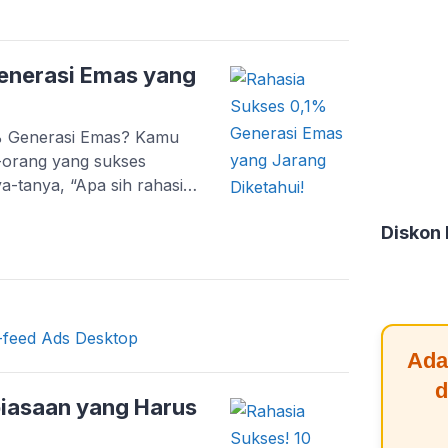
elihat bahwa dunia
u sebagai bagian dari
enerasi Emas yang
1% Generasi Emas? Kamu
-orang yang sukses
a-tanya, “Apa sih rahasia
elesat dibanding yang
Diskon
arik yang mungkin belum
1% orang yang benar-
r biasa! […]
Ada
d
biasaan yang Harus