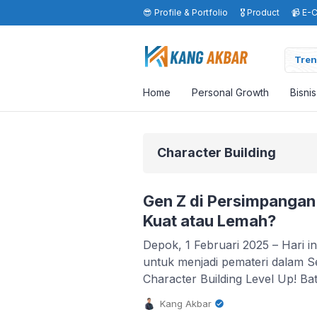
😎 Profile & Portfolio
🎖️ Product
📹 E-
Tren
Home
Personal Growth
Bisni
Character Building
Gen Z di Persimpangan
Kuat atau Lemah?
Depok, 1 Februari 2025 – Hari i
untuk menjadi pemateri dalam S
Character Building Level Up! Bat
pemikiran dengan kamu tentang
Kang Akbar
penting: Apakah Generasi Z aka