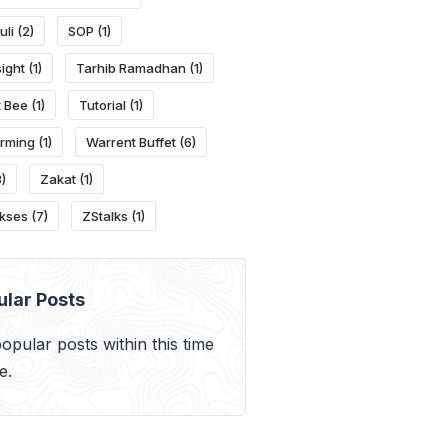
uli
(2)
SOP
(1)
ight
(1)
Tarhib Ramadhan
(1)
 Bee
(1)
Tutorial
(1)
rming
(1)
Warrent Buffet
(6)
)
Zakat
(1)
kses
(7)
ZStalks
(1)
ular Posts
opular posts within this time
e.