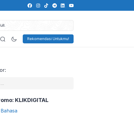
ll.
Rekomendasi Untukmu!
es
Memperbaiki Mindset
or:
romo: KLIKDIGITAL