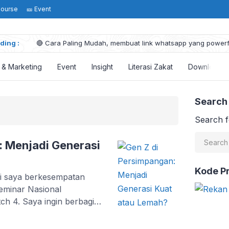
Course
🎫 Event
ding :
🔴 Cara Paling Mudah, membuat link whatsapp yang powerfu
5 Hal penting tentang Prinsip Pareto dalam Marketing
Visi Misi Pernikahanku Sudah Ada Dalam Al-Qur’an !
s & Marketing
Event
Insight
Literasi Zakat
Download
5 Tangga Bisnis : Tahapan Membangun Bisnis Sampai Suks
Mengubah Nasib dengan Mengubah Pola Pikir: Pentingnya 
Search
Search f
: Menjadi Generasi
Kode P
ni saya berkesempatan
eminar Nasional
ch 4. Saya ingin berbagi
 sebuah pertanyaan
n menjadi generasi yang