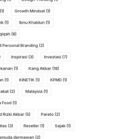
(1)
Growth Mindset
(1)
ik
(1)
Ibnu Khaldun
(1)
qiqah
(8)
ll Personal Branding
(2)
)
Inspirasi
(3)
Investasi
(7)
ekanan
(1)
Kang Akbar
(18)
an
(1)
KINETIK
(1)
KPMD
(1)
Zakat
(2)
Malaysia
(1)
a Food
(1)
 Rizki Akbar
(5)
Pareto
(2)
itas
(3)
Reseller
(1)
Sajak
(1)
 pemuda dermawan
(2)