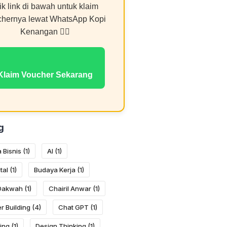
ik link di bawah untuk klaim
chernya lewat WhatsApp Kopi
Kenangan 👇🏻
Klaim Voucher Sekarang
g
 Bisnis
(1)
AI
(1)
tal
(1)
Budaya Kerja
(1)
 Dakwah
(1)
Chairil Anwar
(1)
r Building
(4)
Chat GPT
(1)
ing
(1)
Design Thinking
(1)