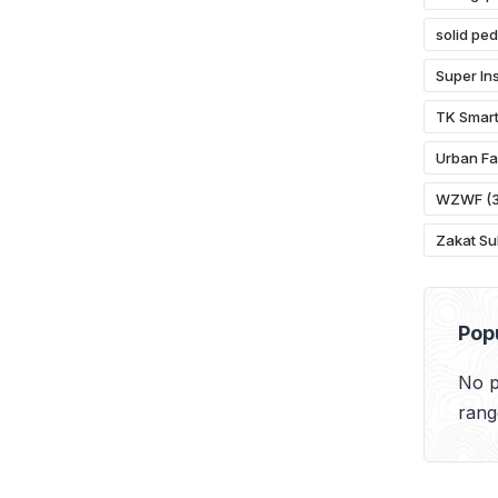
solid ped
Super Ins
TK Smart
Urban Fa
WZWF
(3
Zakat Su
Pop
No p
rang