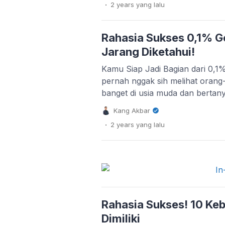
.
2 years
yang lalu
kuat atau justru lemah? Saya m
bergerak dengan cepat, dan kam
Gen […]
Rahasia Sukses 0,1% G
Jarang Diketahui!
Kamu Siap Jadi Bagian dari 0,
pernah nggak sih melihat orang
banget di usia muda dan bertany
mereka? Kok bisa mereka jauh m
Kang Akbar
lain?” Well, ada satu fakta men
.
2 years
yang lalu
banyak orang sadari: hanya 0,
benar mencapai level sukses lua
Rahasia Sukses! 10 Ke
Dimiliki