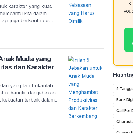
Kl
tuk karakter yang kuat.
vou
 membantu kita dalam
tapi juga berkontribusi
am artikel ini, kita akan
pat membantu individu,
 untuk mencapai
. 1. Menetapkan Tujuan
yang […]
k Anak Muda yang
tas dan Karakter
Hashta
dari yang lain bukanlah
5 Tangga
tuk bangkit dari jebakan
at kekuatan terbaik dalam
Bank Digi
 semakin kompetitif ini,
Call For
 lagi sekadar meraih
angan yang lebih besar
Characte
i yang produktif, memiliki
Copywrit