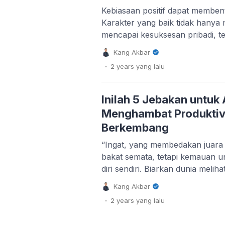
Kebiasaan positif dapat memben
Karakter yang baik tidak hanya
mencapai kesuksesan pribadi, te
pada kesuksesan profesional. Dal
Kang Akbar
membahas 10 kebiasaan yang da
.
2 years
yang lalu
terutama Gen Z dan Millennial,
kesuksesan dalam hidup mereka
yang Jelas Menetapkan tujuan 
Inilah 5 Jebakan untu
Menghambat Produktivi
Berkembang
“Ingat, yang membedakan juara 
bakat semata, tetapi kemauan un
diri sendiri. Biarkan dunia melih
dirimu!” @_kangakbar Di era yang
Kang Akbar
tantangan bagi anak muda bukan
.
2 years
yang lalu
gelar atau posisi tertentu. Tant
adalah bagaimana menjadi pribad