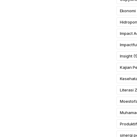
Ekonomi
Hidropon
Impact A
Impactfu
Insight
(1
Kajian P
Kesehat
Literasi 
Moestof
Muhamad
Produktif
sinergi