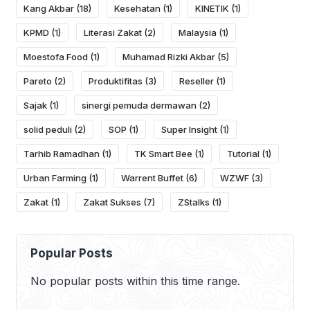
Kang Akbar
(18)
Kesehatan
(1)
KINETIK
(1)
KPMD
(1)
Literasi Zakat
(2)
Malaysia
(1)
Moestofa Food
(1)
Muhamad Rizki Akbar
(5)
Pareto
(2)
Produktifitas
(3)
Reseller
(1)
Sajak
(1)
sinergi pemuda dermawan
(2)
solid peduli
(2)
SOP
(1)
Super Insight
(1)
Tarhib Ramadhan
(1)
TK Smart Bee
(1)
Tutorial
(1)
Urban Farming
(1)
Warrent Buffet
(6)
WZWF
(3)
Zakat
(1)
Zakat Sukses
(7)
ZStalks
(1)
Popular Posts
No popular posts within this time range.