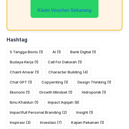
Klaim Voucher Sekarang
Hashtag
5 Tangga Bisnis
(1)
AI
(1)
Bank Digital
(1)
Budaya Kerja
(1)
Call For Dakwah
(1)
Chairil Anwar
(1)
Character Building
(4)
Chat GPT
(1)
Copywriting
(1)
Design Thinking
(1)
Ekonomi
(1)
Growth Mindset
(1)
Hidroponik
(1)
Ibnu Khaldun
(1)
Impact Aqiqah
(8)
Impactfull Personal Branding
(2)
Insight
(1)
Inspirasi
(3)
Investasi
(7)
Kajian Pekanan
(1)