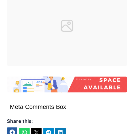
Meta Comments Box
Share this:
Facebook
WhatsApp
Twitter
Telegram
LinkedIn