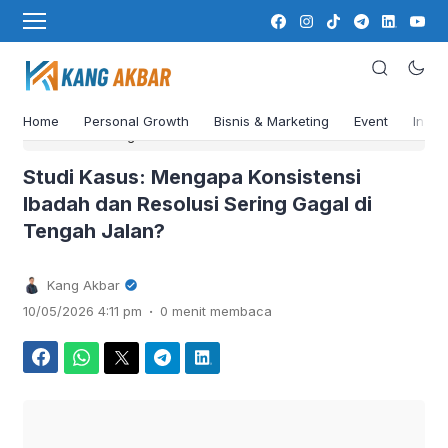
Home
Personal Growth
Bisnis & Marketing
Event
Insig
›
Beranda
Blog
Studi Kasus: Mengapa Konsistensi
Ibadah dan Resolusi Sering Gagal di
Tengah Jalan?
Kang Akbar
.
10/05/2026 4:11 pm
0 menit membaca
Facebook
WhatsApp
Twitter
Telegram
LinkedIn