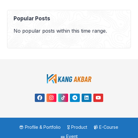
Popular Posts
No popular posts within this time range.
😎 Profile & Portfolio
🎖️ Product
📹 E-Course
🎫 Event