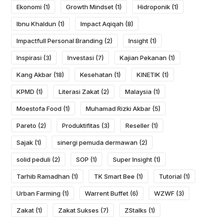
Ekonomi
(1)
Growth Mindset
(1)
Hidroponik
(1)
Ibnu Khaldun
(1)
Impact Aqiqah
(8)
Impactfull Personal Branding
(2)
Insight
(1)
Inspirasi
(3)
Investasi
(7)
Kajian Pekanan
(1)
Kang Akbar
(18)
Kesehatan
(1)
KINETIK
(1)
KPMD
(1)
Literasi Zakat
(2)
Malaysia
(1)
Moestofa Food
(1)
Muhamad Rizki Akbar
(5)
Pareto
(2)
Produktifitas
(3)
Reseller
(1)
Sajak
(1)
sinergi pemuda dermawan
(2)
solid peduli
(2)
SOP
(1)
Super Insight
(1)
Tarhib Ramadhan
(1)
TK Smart Bee
(1)
Tutorial
(1)
Urban Farming
(1)
Warrent Buffet
(6)
WZWF
(3)
Zakat
(1)
Zakat Sukses
(7)
ZStalks
(1)