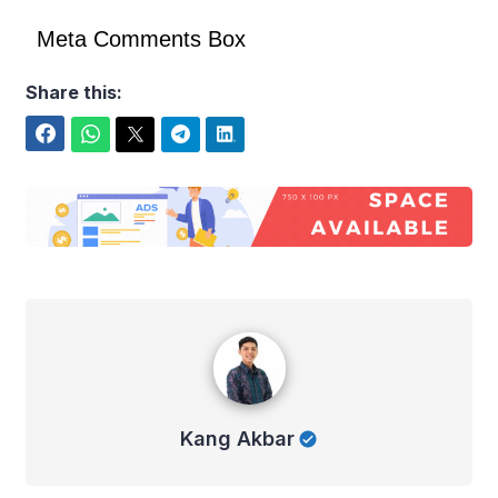
Meta Comments Box
Share this:
Facebook
WhatsApp
Twitter
Telegram
LinkedIn
Kang Akbar
Kang Akbar