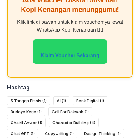
Ada Voucher Diskon
50%
dari
Kopi Kenangan
menunggumu!
Klik link di bawah untuk klaim vouchernya lewat
WhatsApp Kopi Kenangan 👇🏻
Klaim Voucher Sekarang
Hashtag
5 Tangga Bisnis
(1)
AI
(1)
Bank Digital
(1)
Budaya Kerja
(1)
Call For Dakwah
(1)
Chairil Anwar
(1)
Character Building
(4)
Chat GPT
(1)
Copywriting
(1)
Design Thinking
(1)