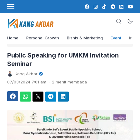
Home
Personal Growth
Bisnis & Marketing
Event
Insig
›
Beranda
Event
Public Speaking for UMKM Invitation
Seminar
Kang Akbar
.
07/03/2024 7:01 am
2 menit membaca
Facebook
WhatsApp
Twitter
Telegram
LinkedIn