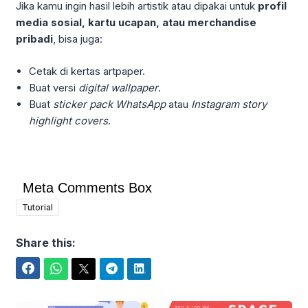
Jika kamu ingin hasil lebih artistik atau dipakai untuk
profil
media sosial, kartu ucapan, atau merchandise
pribadi
, bisa juga:
Cetak di kertas artpaper.
Buat versi
digital wallpaper
.
Buat
sticker pack WhatsApp
atau
Instagram story
highlight covers
.
Meta Comments Box
Tutorial
Share this:
Facebook
WhatsApp
Twitter
Telegram
LinkedIn