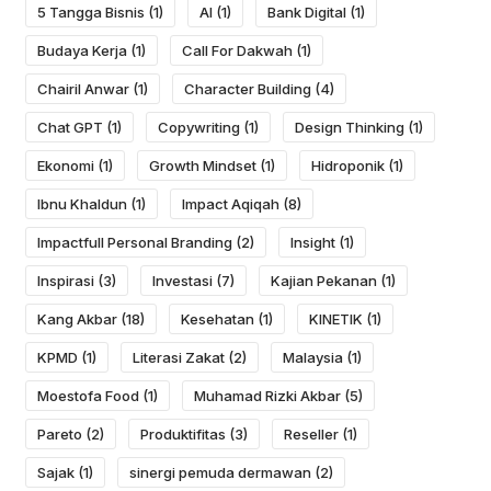
5 Tangga Bisnis
(1)
AI
(1)
Bank Digital
(1)
Budaya Kerja
(1)
Call For Dakwah
(1)
Chairil Anwar
(1)
Character Building
(4)
Chat GPT
(1)
Copywriting
(1)
Design Thinking
(1)
Ekonomi
(1)
Growth Mindset
(1)
Hidroponik
(1)
Ibnu Khaldun
(1)
Impact Aqiqah
(8)
Impactfull Personal Branding
(2)
Insight
(1)
Inspirasi
(3)
Investasi
(7)
Kajian Pekanan
(1)
Kang Akbar
(18)
Kesehatan
(1)
KINETIK
(1)
KPMD
(1)
Literasi Zakat
(2)
Malaysia
(1)
Moestofa Food
(1)
Muhamad Rizki Akbar
(5)
Pareto
(2)
Produktifitas
(3)
Reseller
(1)
Sajak
(1)
sinergi pemuda dermawan
(2)