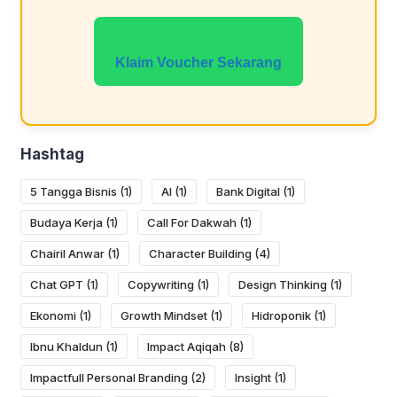
Klaim Voucher Sekarang
Hashtag
5 Tangga Bisnis
(1)
AI
(1)
Bank Digital
(1)
Budaya Kerja
(1)
Call For Dakwah
(1)
Chairil Anwar
(1)
Character Building
(4)
Chat GPT
(1)
Copywriting
(1)
Design Thinking
(1)
Ekonomi
(1)
Growth Mindset
(1)
Hidroponik
(1)
Ibnu Khaldun
(1)
Impact Aqiqah
(8)
Impactfull Personal Branding
(2)
Insight
(1)