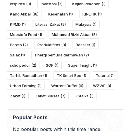
Inspirasi
(3)
Investasi
(7)
Kajian Pekanan
(1)
Kang Akbar
(18)
Kesehatan
(1)
KINETIK
(1)
KPMD
(1)
Literasi Zakat
(2)
Malaysia
(1)
Moestofa Food
(1)
Muhamad Rizki Akbar
(5)
Pareto
(2)
Produktifitas
(3)
Reseller
(1)
Sajak
(1)
sinergi pemuda dermawan
(2)
solid peduli
(2)
SOP
(1)
Super Insight
(1)
Tarhib Ramadhan
(1)
TK Smart Bee
(1)
Tutorial
(1)
Urban Farming
(1)
Warrent Buffet
(6)
WZWF
(3)
Zakat
(1)
Zakat Sukses
(7)
ZStalks
(1)
Popular Posts
No popular posts within this time range.