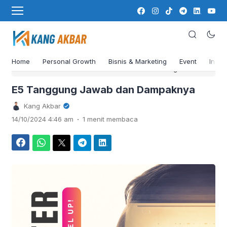
Home
Personal Growth
Bisnis & Marketing
Event
Insig
›
›
Beranda
Personal Growth
Character Building
E5 Tanggung Jawab dan Dampaknya
Kang Akbar
.
14/10/2024 4:46 am
1 menit membaca
Facebook
WhatsApp
Twitter
Telegram
LinkedIn