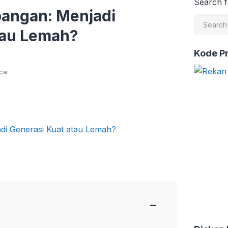
Search f
pangan: Menjadi
tau Lemah?
Kode P
ca
−