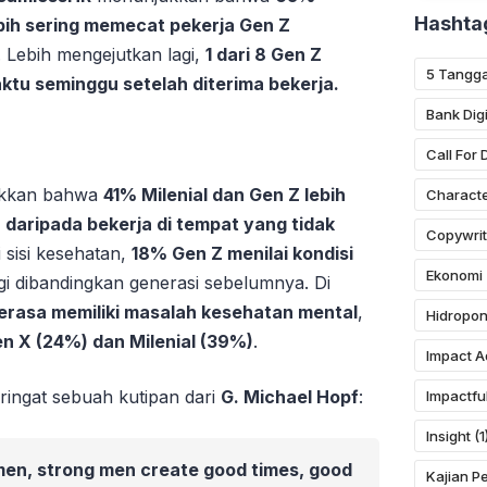
Hashta
bih sering memecat pekerja Gen Z
. Lebih mengejutkan lagi,
1 dari 8 Gen Z
5 Tangga
ktu seminggu setelah diterima bekerja.
Bank Digi
Call For
jukkan bahwa
41% Milenial dan Gen Z lebih
Characte
daripada bekerja di tempat yang tidak
Copywrit
i sisi kesehatan,
18% Gen Z menilai kondisi
Ekonomi
nggi dibandingkan generasi sebelumnya. Di
rasa memiliki masalah kesehatan mental
,
Hidropon
n X (24%) dan Milenial (39%)
.
Impact A
eringat sebuah kutipan dari
G. Michael Hopf
:
Impactfu
Insight
(1
men, strong men create good times, good
Kajian P