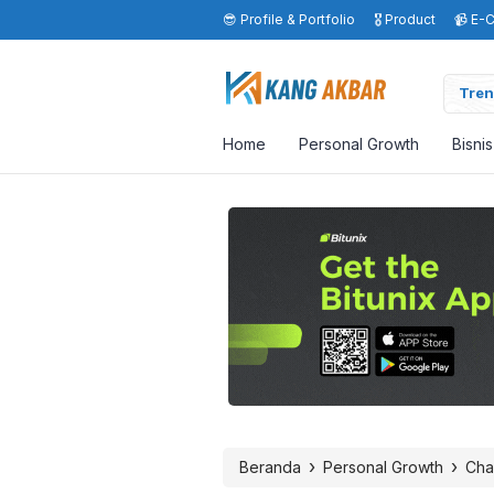
😎 Profile & Portfolio
🎖️ Product
📹 E-
Tren
Home
Personal Growth
Bisni
›
›
Beranda
Personal Growth
Cha