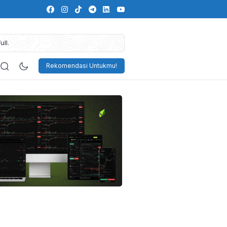
ll.
Rekomendasi Untukmu!
es
Memperbaiki Mindset