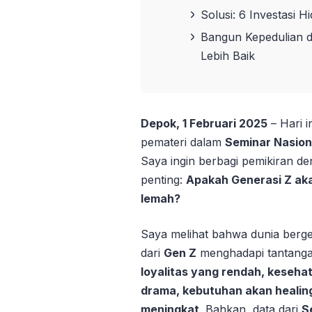
Solusi: 6 Investasi 
Bangun Kepedulian 
Lebih Baik
Depok, 1 Februari 2025
– Hari 
pemateri dalam
Seminar Nasiona
Saya ingin berbagi pemikiran 
penting:
Apakah Generasi Z aka
lemah?
Saya melihat bahwa dunia berg
dari
Gen Z
menghadapi tantanga
loyalitas yang rendah, keseh
drama, kebutuhan akan healin
meningkat
. Bahkan, data dari
S