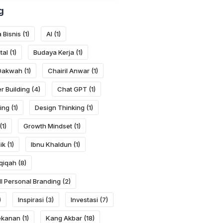
g
 Bisnis
(1)
AI
(1)
tal
(1)
Budaya Kerja
(1)
 Dakwah
(1)
Chairil Anwar
(1)
r Building
(4)
Chat GPT
(1)
ing
(1)
Design Thinking
(1)
(1)
Growth Mindset
(1)
ik
(1)
Ibnu Khaldun
(1)
qiqah
(8)
ll Personal Branding
(2)
)
Inspirasi
(3)
Investasi
(7)
ekanan
(1)
Kang Akbar
(18)