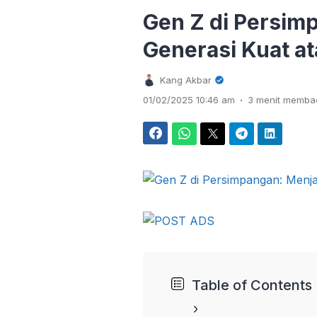
Gen Z di Persim
Generasi Kuat a
Kang Akbar
.
01/02/2025 10:46 am
3 menit memba
Facebook
WhatsApp
Twitter
Telegram
LinkedIn
Table of Contents