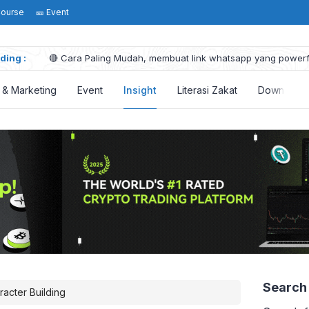
Course
🎫 Event
ding :
🔴 Cara Paling Mudah, membuat link whatsapp yang powerfu
5 Hal penting tentang Prinsip Pareto dalam Marketing
Visi Misi Pernikahanku Sudah Ada Dalam Al-Qur’an !
s & Marketing
Event
Insight
Literasi Zakat
Download
5 Tangga Bisnis : Tahapan Membangun Bisnis Sampai Suks
Mengubah Nasib dengan Mengubah Pola Pikir: Pentingnya 
Search
racter Building