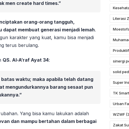
k men create hard times.”
Kesehat
Literasi 
nciptakan orang-orang tangguh,
Moestof
u dapat membuat generasi menjadi lemah
.
un karakter yang kuat, kamu bisa menjadi
Muhamad
ng terus berulang.
Produktif
am
QS. Al-A’raf Ayat 34
:
sinergi
solid ped
batas waktu; maka apabila telah datang
Super Ins
pat mengundurkannya barang sesaat pun
TK Smart
ukannya.”
Urban Fa
rubahan. Yang bisa kamu lakukan adalah
WZWF
(3
elevan dan mampu bertahan dalam berbagai
Zakat Su