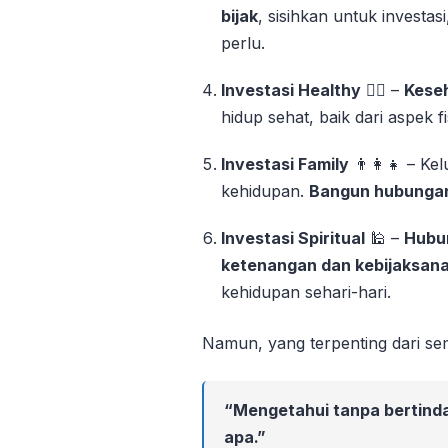
bijak
, sisihkan untuk investas
perlu.
Investasi Healthy
🏋️‍♂️ –
Kese
hidup sehat, baik dari aspek 
Investasi Family
👨‍👩‍👧 – K
kehidupan.
Bangun hubungan
Investasi Spiritual
🕌 –
Hubu
ketenangan dan kebijaksan
kehidupan sehari-hari.
Namun, yang terpenting dari se
“Mengetahui tanpa bertinda
apa.”