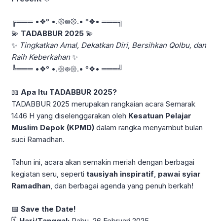
╔═══ •❖° •.𑁍᪥𑁍.• °❖• ═══╗
💫
TADABBUR 2025
💫
✨
Tingkatkan Amal, Dekatkan Diri, Bersihkan Qolbu, dan
Raih Keberkahan
✨
╚═══ •❖° •.𑁍᪥𑁍.• °❖• ═══╝
📖
Apa Itu TADABBUR 2025?
TADABBUR 2025 merupakan rangkaian acara Semarak
1446 H yang diselenggarakan oleh
Kesatuan Pelajar
Muslim Depok (KPMD)
dalam rangka menyambut bulan
suci Ramadhan.
Tahun ini, acara akan semakin meriah dengan berbagai
kegiatan seru, seperti
tausiyah inspiratif
,
pawai syiar
Ramadhan
, dan berbagai agenda yang penuh berkah!
📅
Save the Date!
🗓
Hari/Tanggal:
Rabu, 26 Februari 2025