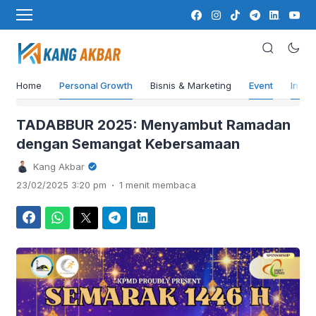
Home
Personal Growth
Bisnis & Marketing
Event
Insigh
›
Beranda
Event
TADABBUR 2025: Menyambut Ramadan
dengan Semangat Kebersamaan
Kang Akbar
.
23/02/2025 3:20 pm
1 menit membaca
Facebook
WhatsApp
Twitter
Telegram
LinkedIn