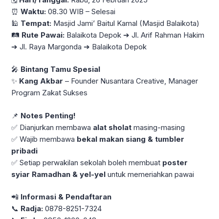
⏰
Waktu:
08.30 WIB – Selesai
🕌
Tempat:
Masjid Jami’ Baitul Kamal (Masjid Balaikota)
🛤
Rute Pawai:
Balaikota Depok ➔ Jl. Arif Rahman Hakim
➔ Jl. Raya Margonda ➔ Balaikota Depok
🎤
Bintang Tamu Spesial
✨
Kang Akbar
– Founder Nusantara Creative, Manager
Program Zakat Sukses
📌
Notes Penting!
✅ Dianjurkan membawa
alat sholat
masing-masing
✅ Wajib membawa
bekal makan siang & tumbler
pribadi
✅ Setiap perwakilan sekolah boleh membuat
poster
syiar Ramadhan & yel-yel
untuk memeriahkan pawai
📲
Informasi & Pendaftaran
📞
Radja:
0878-8251-7324