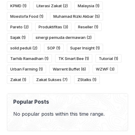
KPMD
(1)
Literasi Zakat
(2)
Malaysia
(1)
Moestofa Food
(1)
Muhamad Rizki Akbar
(5)
Pareto
(2)
Produktifitas
(3)
Reseller
(1)
Sajak
(1)
sinergi pemuda dermawan
(2)
solid peduli
(2)
SOP
(1)
Super Insight
(1)
Tarhib Ramadhan
(1)
TK Smart Bee
(1)
Tutorial
(1)
Urban Farming
(1)
Warrent Buffet
(6)
WZWF
(3)
Zakat
(1)
Zakat Sukses
(7)
ZStalks
(1)
Popular Posts
No popular posts within this time range.