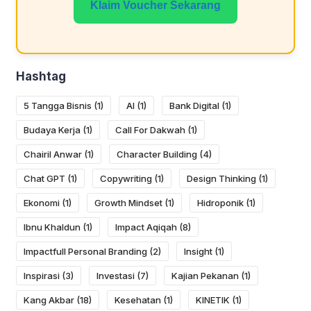
Klaim Voucher Sekarang
Hashtag
5 Tangga Bisnis
(1)
AI
(1)
Bank Digital
(1)
Budaya Kerja
(1)
Call For Dakwah
(1)
Chairil Anwar
(1)
Character Building
(4)
Chat GPT
(1)
Copywriting
(1)
Design Thinking
(1)
Ekonomi
(1)
Growth Mindset
(1)
Hidroponik
(1)
Ibnu Khaldun
(1)
Impact Aqiqah
(8)
Impactfull Personal Branding
(2)
Insight
(1)
Inspirasi
(3)
Investasi
(7)
Kajian Pekanan
(1)
Kang Akbar
(18)
Kesehatan
(1)
KINETIK
(1)