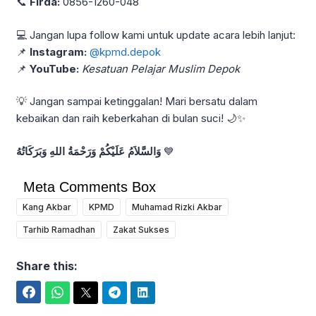
📞
Firda:
0856-1260-048
💻 Jangan lupa follow kami untuk update acara lebih lanjut:
📌
Instagram:
@kpmd.depok
📌
YouTube:
Kesatuan Pelajar Muslim Depok
💡 Jangan sampai ketinggalan! Mari bersatu dalam
kebaikan dan raih keberkahan di bulan suci! 🌙✨
وَالسَّلاَمُ عَلَيْكُمْ وَرَحْمَةُ اللهِ وَبَرَكَاتُهُ
💙
Meta Comments Box
Kang Akbar
KPMD
Muhamad Rizki Akbar
Tarhib Ramadhan
Zakat Sukses
Share this:
Facebook
WhatsApp
Twitter
Telegram
LinkedIn